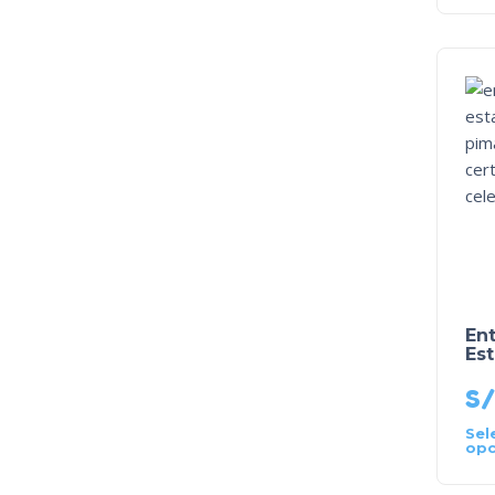
En
Es
S/
Sel
opc