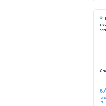
Ch
S/
Sel
opc