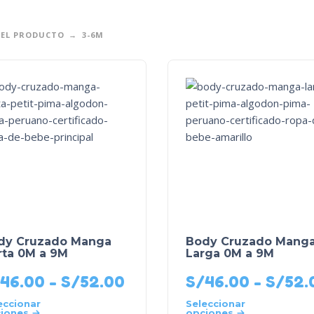
DEL PRODUCTO
3-6M
dy Cruzado Manga
Body Cruzado Mang
rta 0M a 9M
Larga 0M a 9M
46.00
-
S/
52.00
S/
46.00
-
S/
52.
eccionar
Seleccionar
iones
opciones