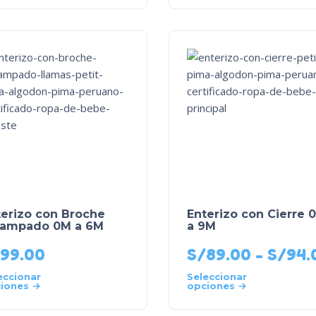
terizo con Broche
Enterizo con Cierre 
tampado 0M a 6M
a 9M
99.00
S/
89.00
-
S/
94.
eccionar
Seleccionar
iones
opciones