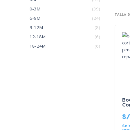
0-3M
(39)
TALLA 
6-9M
(24)
9-12M
(8)
12-18M
(6)
18-24M
(6)
Bo
Co
S/
Sel
opc