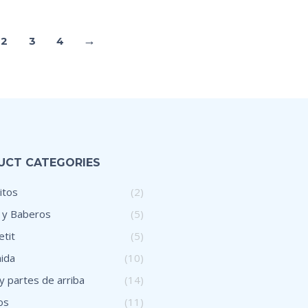
→
2
3
4
UCT CATEGORIES
itos
(2)
 y Baberos
(5)
tit
(5)
ida
(10)
y partes de arriba
(14)
os
(11)