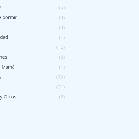
s
(5)
 dormir
(4)
(4)
idad
(1)
s
(12)
ones
(8)
s Mamá
(1)
s
(33)
(21)
 y Otros
(6)