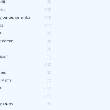
tit
(5)
ida
(10)
y partes de arriba
(14)
os
(11)
s
(5)
 dormir
(4)
(4)
idad
(1)
s
(12)
ones
(8)
s Mamá
(1)
s
(33)
(21)
 y Otros
(6)