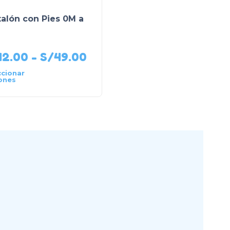
alón con Pies 0M a
Enterizo Verano Mang
Cero Estampado 0M a
24M
42.00
-
S/
49.00
S/
74.00
-
S/
79.0
ccionar
Seleccionar
ones
opciones