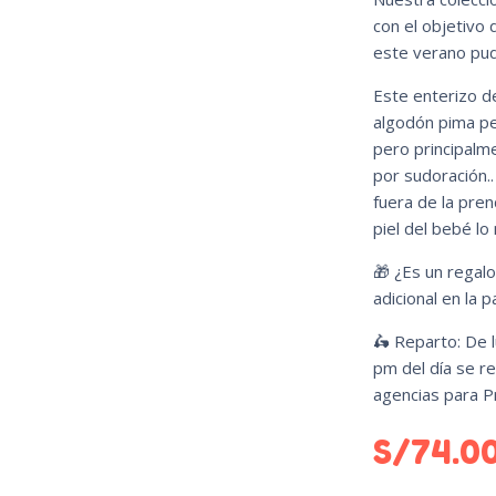
con el objetivo 
este verano pud
Este enterizo 
algodón pima per
pero principalme
por sudoración..
fuera de la pren
piel del bebé lo
🎁 ¿Es un regal
adicional en la 
🛵 Reparto: De l
pm del día se re
agencias para Pr
S/
74.0