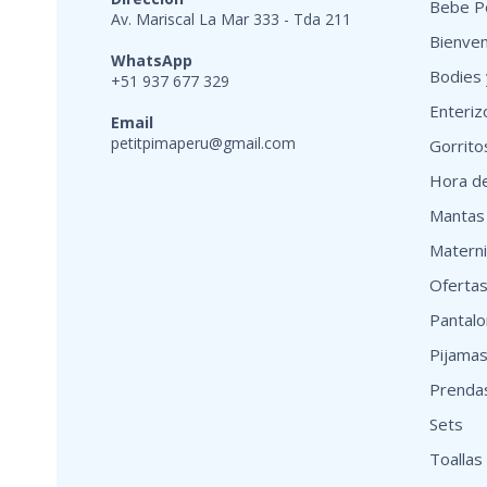
Bebe Pe
Av. Mariscal La Mar 333 - Tda 211
Bienven
WhatsApp
Bodies 
+51 937 677 329
Enteriz
Email
petitpimaperu@gmail.com
Gorrito
Hora de
Mantas
Matern
Oferta
Pantal
Pijama
Prenda
Sets
Toallas