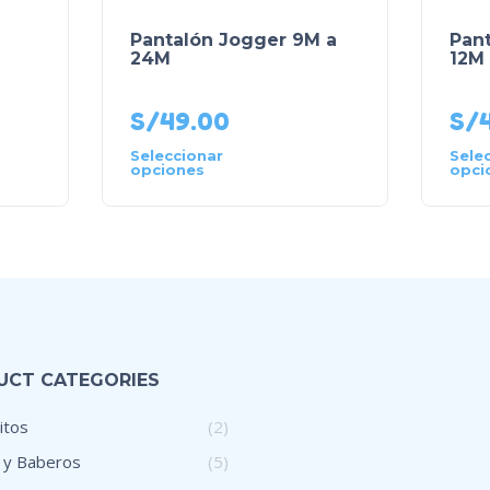
Pantalón Jogger 9M a
Pant
24M
12M
S/
49.00
S/
Seleccionar
Sele
opciones
opci
UCT CATEGORIES
itos
(2)
 y Baberos
(5)