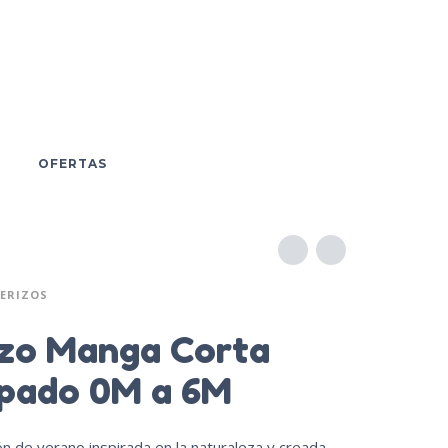
OFERTAS
ERIZOS
izo Manga Corta
pado 0M a 6M
n de verano inspirada en la naturaleza y creada