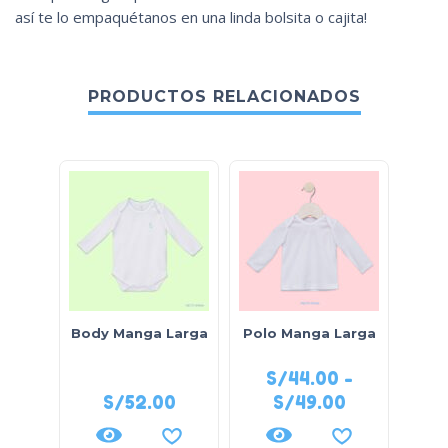
así te lo empaquétanos en una linda bolsita o cajita!
PRODUCTOS RELACIONADOS
Body Manga Larga
Polo Manga Larga
En
Cier
S/
44.00
-
S/
52.00
S/
49.00