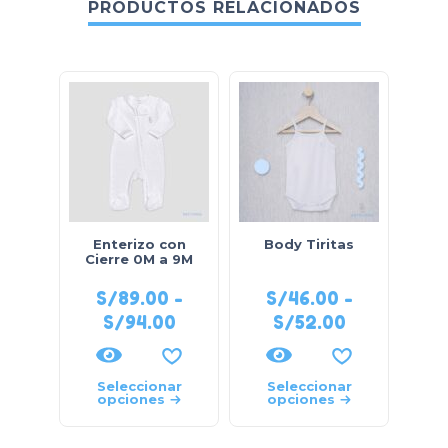
PRODUCTOS RELACIONADOS
Enterizo con
Body Tiritas
Pant
Cierre 0M a 9M
S/
89.00
-
S/
46.00
-
S
S/
94.00
S/
52.00
Seleccionar
Seleccionar
S
opciones
opciones
o