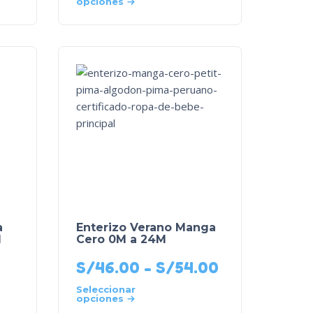
opciones
a
Enterizo Verano Manga
M
Cero 0M a 24M
S/
46.00
-
S/
54.00
Seleccionar
opciones