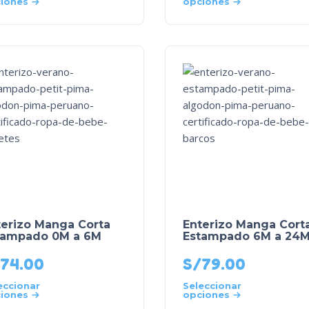
iones
opciones
terizo Manga Corta
Enterizo Manga Cort
tampado 0M a 6M
Estampado 6M a 24
74.00
S/
79.00
eccionar
Seleccionar
iones
opciones