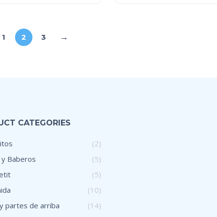
→
1
2
3
UCT CATEGORIES
itos
(2)
 y Baberos
(5)
tit
(5)
ida
(10)
y partes de arriba
(14)