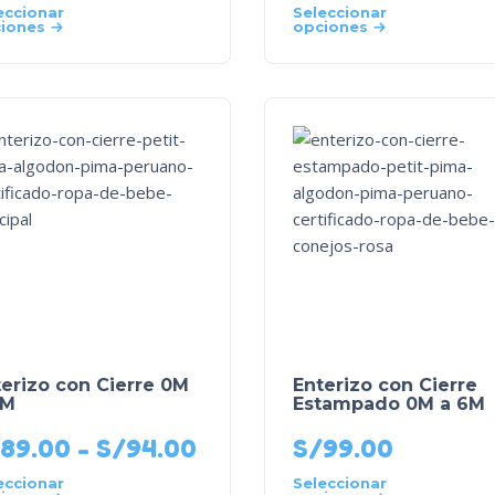
eccionar
Seleccionar
iones
opciones
erizo con Cierre 0M
Enterizo con Cierre
9M
Estampado 0M a 6M
89.00
-
S/
94.00
S/
99.00
eccionar
Seleccionar