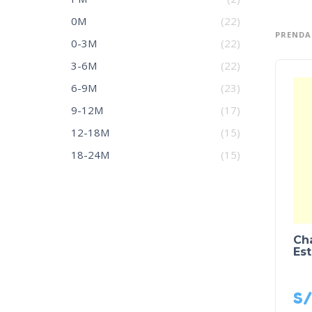
0M
(22)
PRENDA
0-3M
(22)
3-6M
(22)
6-9M
(23)
9-12M
(17)
12-18M
(15)
18-24M
(15)
Ch
Es
S/