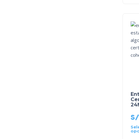
En
Ce
24
S/
Sel
opc