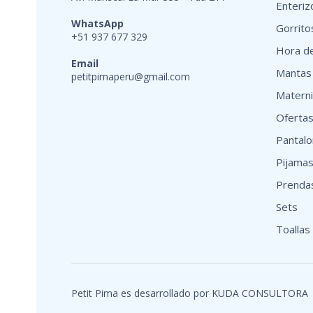
Enteriz
WhatsApp
Gorrito
+51 937 677 329
Hora de
Email
Mantas
petitpimaperu@gmail.com
Matern
Oferta
Pantal
Pijama
Prenda
Sets
Toallas
Petit Pima es desarrollado por
KUDA CONSULTORA