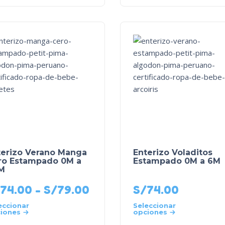
terizo Verano Manga
Enterizo Voladitos
ro Estampado 0M a
Estampado 0M a 6M
M
74.00
-
S/
79.00
S/
74.00
eccionar
Seleccionar
iones
opciones