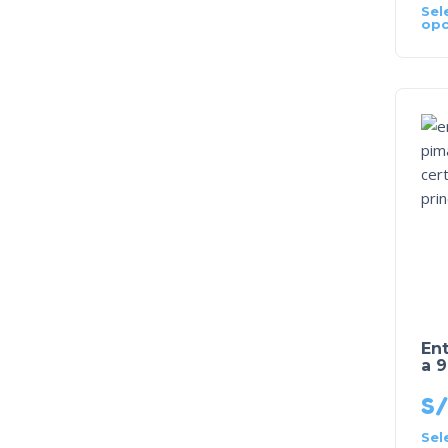
Sel
opc
Ent
a 
S/
Sel