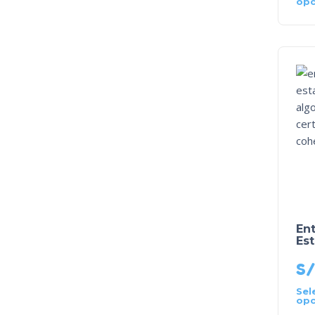
opc
En
Es
S/
Sel
opc