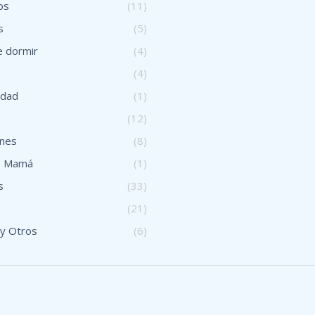
os
(11)
s
(5)
 dormir
(4)
(4)
idad
(1)
s
(12)
ones
(8)
s Mamá
(1)
s
(33)
(21)
 y Otros
(6)