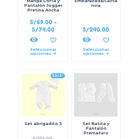
Manga Corta y
Embarazada/Lacta
Pantalón Jogger
ncia
Pretina Ancha
S/
69.00
-
S/
74.00
S/
240.00
Seleccionar
Seleccionar
opciones
opciones
SALE!
Set abrigadito 3
Set Batita y
Pantalón
Prematuro
S/
169.00